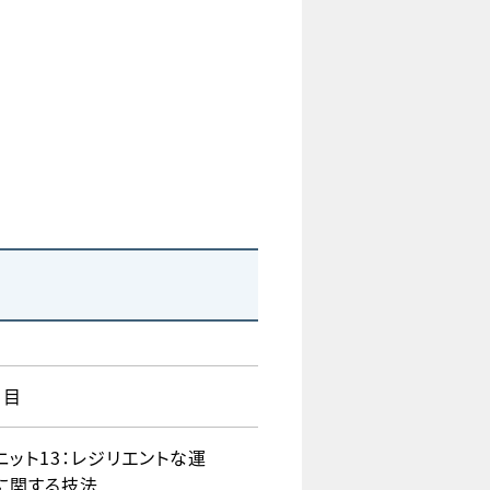
）
日目
ニット13：レジリエントな運
に関する技法