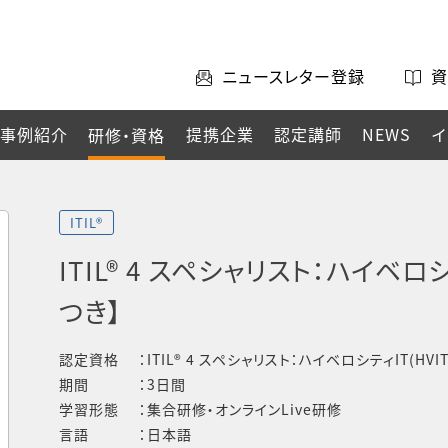
ニュースレター登録
資
事例紹介
提携企業
認定講師
NEWS
イ
研修・資格
ITIL®
ITIL® 4 スペシャリスト：ハイベロシ
つき】
認定資格
ITIL® 4 スペシャリスト：ハイベロシティIT(HVIT
期間
3日間
学習形態
集合研修・オンラインLive研修
言語
日本語