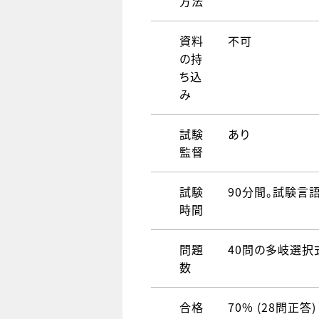
方法
資料
不可
の持
ち込
み
試験
あり
監督
試験
90分間。試験言
時間
問題
40問の多岐選択式
数
合格
70% (28問正答)