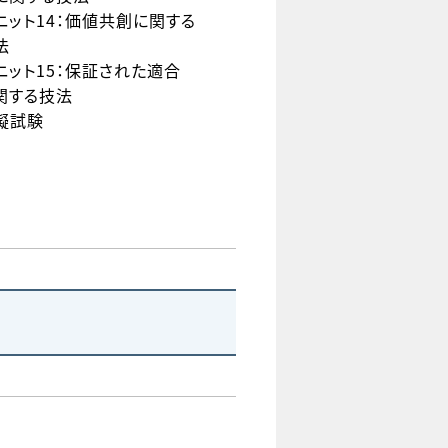
ニット14：価値共創に関する
法
ニット15：保証された適合
関する技法
擬試験