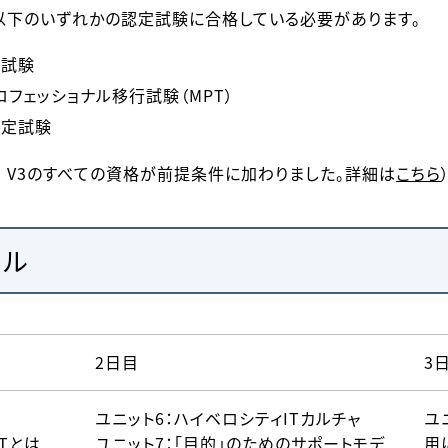
以下のいずれかの認定試験に合格している必要があります。
ン試験
グプロフェッショナル移行試験（MPT）
の認定試験
TIL® V3のすべての資格が前提条件に加わりました。詳細は
こちら
ール
2日目
3
ユニット6：ハイベロシティITカルチャ
ユ
Tとは
ユニット7：「目的」のためのサポートモデ
用