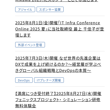
アジャイル
スポンサー協賛
2025年8月1日(金)開催「IT Infra Conference
Online 2025 夏」に当社取締役 最上 千佳子が登
壇します
外部イベント登壇
2025年7月3日(木)開催 なぜ世界の先進企業は
DXで成果を上げ続けるのか？〜経営層が学ぶべ
きグローバル組織戦略とDevOpsの本質〜
DevOps
ITプレナーズ開催
【満席につき受付終了】2025年8月27日(水)開催
フェニックスプロジェクト・ シミュレーション研修
無料体験会