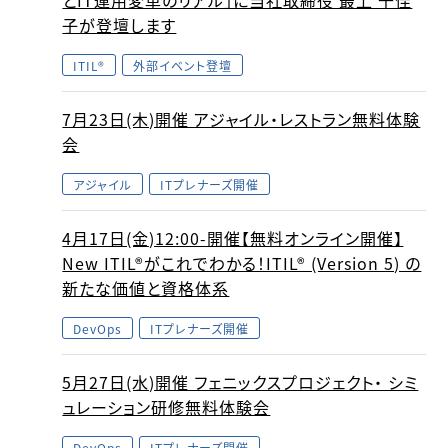
とIT運用変革のリアル」に当社取締役 最上 千佳
子が登壇します
ITIL®
外部イベント登壇
7月23日(木)開催 アジャイル・レストラン無料体験
会
アジャイル
ITプレナーズ開催
4月17日(金)12:00-開催【無料オンライン開催】
New ITIL®がこれでわかる！ITIL® (Version 5) の
新たな価値と資格体系
DevOps
ITプレナーズ開催
5月27日(水)開催 フェニックスプロジェクト・ シミ
ュレーション研修無料体験会
DevOps
ITプレナーズ開催