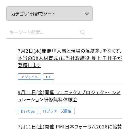
7月2日(木)開催「『人事と現場の温度差』をなくす、
本当のDX人材育成」に当社取締役 最上 千佳子が
登壇します
アジャイル
DX
9月11日(金)開催 フェニックスプロジェクト・ シミ
ュレーション研修無料体験会
DevOps
ITプレナーズ開催
7月11日(土)開催 PMI日本フォーラム2026に協賛