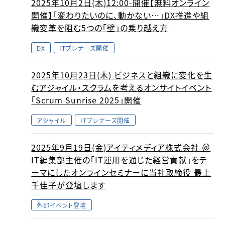
2025年10月2日(木)12:00-開催【無料オンライン
開催】「変わりたいのに、動かない…」DX推進や組
織変革を阻む5つの「壁」の乗り越え方
DX
ITプレナーズ開催
2025年10月23日(木) ビジネスと組織に変化を生
むアジャイル・スクラムを考えるオンサイトイベント
「Scrum Sunrise 2025」開催
アジャイル
ITプレナーズ開催
2025年9月19日(金)アイティメディア株式会社 ＠
IT編集部主催の「IT運用を通じた経営貢献」をテ
ーマにしたオンラインセミナーに当社取締役 最上
千佳子が登壇します
外部イベント登壇