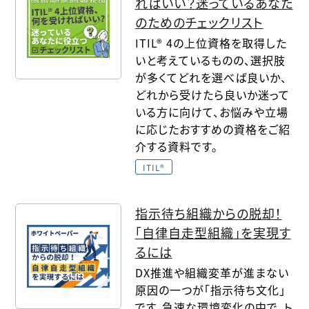
ればいい？迷っているあなた
のためのチェックリスト
ITIL® 4の上位資格を取得した
いと考えているものの、選択肢
が多くてどれを選べば良いか、
どれから受けたら良いか迷って
いる方に向けて、お悩みや立場
に応じたおすすめの資格をご紹
介する資料です。
ITIL®
指示待ち組織からの脱却！
｢自律自走型組織｣を実現す
るには
DX推進や組織変革が進まない
原因の一つが「指示待ち文化」
です。急速な環境変化の中で、ト