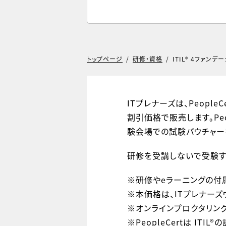
トップページ
/
研修・資格
/
ITIL® 4ファン
ITプレナーズは、People
割引価格で販売します。Peo
験会場での試験バウチャー
研修を受講しないで受験す
※研修やeラーニングの付
※本価格は、ITプレナー
※オンラインプロクタリング
※PeopleCertは IT