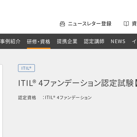
ニュースレター登録
資
事例紹介
提携企業
認定講師
NEWS
イ
研修・資格
ITIL®
ITIL® 4ファンデーション認定試
認定資格
ITIL® 4ファンデーション