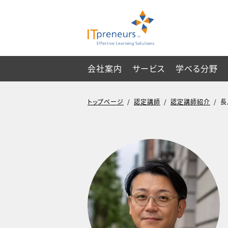
会社案内
サービス
学べる分野
トップページ
/
認定講師
/
認定講師紹介
/
長