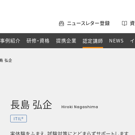
ニュースレター登録
資
事例紹介
研修・資格
提携企業
NEWS
イ
認定講師
島 弘企
長島 弘企
Hiroki Nagashima
ITIL®
実体験をふまえ、試験対策にとどまらずサポートします