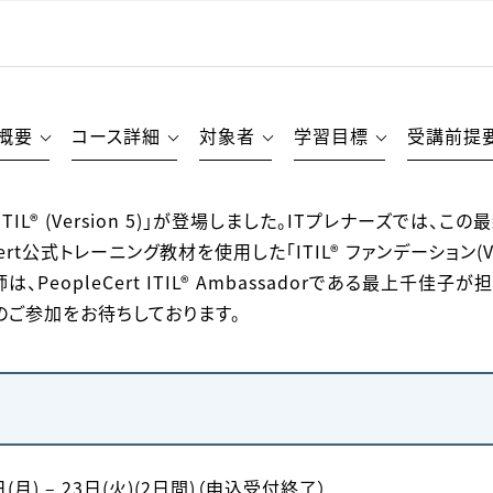
概要
コース詳細
対象者
学習目標
受講前提
ITIL® (Version 5)」が登場しました。ITプレナーズでは
ert公式トレーニング教材を使用した「ITIL® ファンデーション(Ve
PeopleCert ITIL® Ambassadorである最上千佳
のご参加をお待ちしております。
(月) – 23日(火)(2日間)（申込受付終了）