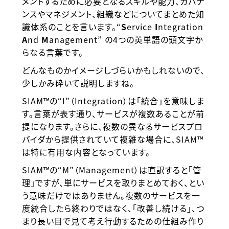
メントするために必要となるスキルや能力、ガバナ
ンスやマネジメント、組織などについてまとめた知
識体系のことを言います。“
S
ervice
I
ntegration
A
nd
M
anagement” の4つの英単語の頭文字か
らなる言葉です。
どんなものかイメージしづらいかもしれないので、
少しかみ砕いて説明しますね。
SIAM™の“I”（Integration）は「統合」を意味しま
す。言葉が表す通り、サービスが複数あることが前
提になります。さらに、複数の異なるサービスプロ
バイダから提供されていて複雑な場合に、SIAM™
は特に有用な内容となっています。
SIAM™の“M”（Management）は直訳すると「管
理」ですが、単にサービスを取りまとめておく、とい
う意味だけではありません。複数のサービスを一
度統合したら終わりではなく、「改善し続ける」、つ
まり長い目で見て考え行動するための仕組み作り