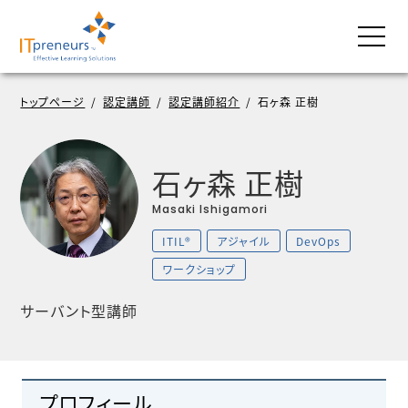
トップページ
/
認定講師
/
認定講師紹介
/
石ヶ森 正樹
石ヶ森 正樹
Masaki Ishigamori
ITIL®
アジャイル
DevOps
ワークショップ
サーバント型講師
プロフィール