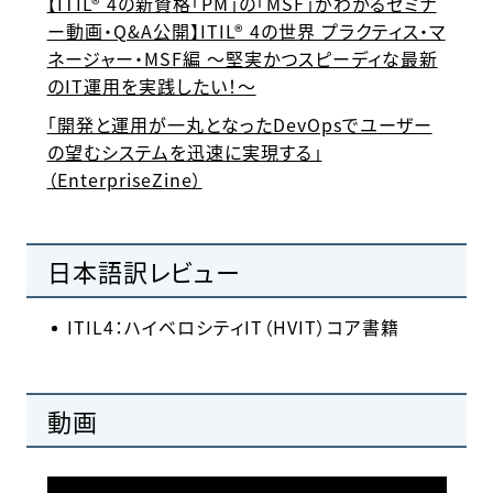
【ITIL® 4の新資格「PM」の「MSF」がわかるセミナ
ー動画・Q&A公開】ITIL® 4の世界 プラクティス・マ
ネージャー・MSF編 ～堅実かつスピーディな最新
のIT運用を実践したい！～
「開発と運用が一丸となったDevOpsでユーザー
の望むシステムを迅速に実現する」
（EnterpriseZine）
日本語訳レビュー
ITIL4：ハイベロシティIT（HVIT）コア書籍
動画